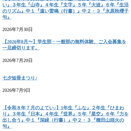
い』３年生『山寺』４年生『文字』５年『大波』６年『生活
のリズム』中１『遠い雷鳴（行書）』中２・３『水原秋櫻子
句』
2026年7月30日
【2026年8月〜】学生部・一般部の無料体験、ご入会募集を
一旦締切ります。
2026年7月20日
七夕短冊まつり♪
2026年7月9日
【令和８年７月のよてい♪】1年生『ふな』２年生『ひまわ
り』３年生『日本』４年生『世界』５年『星空』６年『力を
出し合う』中１『深緑（行書）』中２・３『種田山頭火の
句』