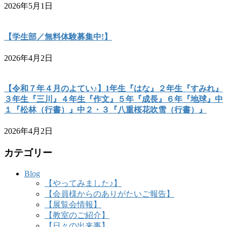
2026年5月1日
【学生部／無料体験募集中!】
2026年4月2日
【令和７年４月のよてい♪】1年生『はな』２年生『すみれ』
３年生『三川』４年生『作文』５年『成長』６年『地球』中
１『松林（行書）』中２・３『八重桜花吹雪（行書）』
2026年4月2日
カテゴリー
Blog
【やってみました♪】
【会員様からのありがたいご報告】
【展覧会情報】
【教室のご紹介】
【日々の出来事】