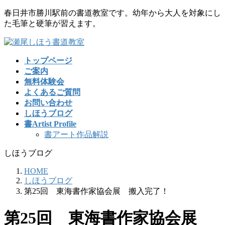
コ
ナ
春日井市勝川駅前の書道教室です。幼年から大人を対象にし
ン
ビ
た毛筆と硬筆が習えます。
テ
ゲ
ン
ー
ツ
シ
トップページ
に
ョ
ご案内
移
ン
無料体験会
動
に
よくあるご質問
移
お問い合わせ
動
しほうブログ
書Artist Profile
書アート作品解説
しほうブログ
HOME
しほうブログ
第25回 東海書作家協会展 搬入完了！
第25回 東海書作家協会展