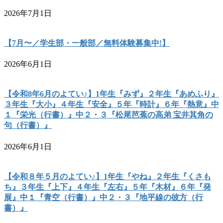
2026年7月1日
【7月〜／学生部・一般部／無料体験募集中!】
2026年6月1日
【令和8年6月のよてい♪】1年生『みず』２年生『あめふり』
３年生『大小』４年生『安全』５年『時計』６年『熱意』中
１『栄光（行書）』中２・３『松尾芭蕉の高弟 宝井其角の
句（行書）』
2026年6月1日
【令和８年５月のよてい♪】1年生『やね』２年生『くさも
ち』３年生『上下』４年生『左右』５年『木材』６年『発
展』中１『青空（行書）』中２・３『地平線の彼方（行
書）』