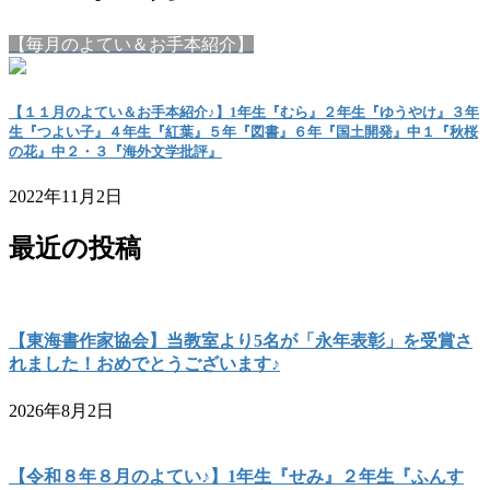
【毎月のよてい＆お手本紹介】
【１１月のよてい＆お手本紹介♪】1年生『むら』２年生『ゆうやけ』３年
生『つよい子』４年生『紅葉』５年『図書』６年『国土開発』中１『秋桜
の花』中２・３『海外文学批評』
2022年11月2日
最近の投稿
【東海書作家協会】当教室より5名が「永年表彰」を受賞さ
れました！おめでとうございます♪
2026年8月2日
【令和８年８月のよてい♪】1年生『せみ』２年生『ふんす