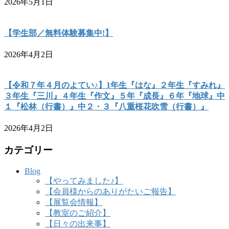
2026年5月1日
【学生部／無料体験募集中!】
2026年4月2日
【令和７年４月のよてい♪】1年生『はな』２年生『すみれ』
３年生『三川』４年生『作文』５年『成長』６年『地球』中
１『松林（行書）』中２・３『八重桜花吹雪（行書）』
2026年4月2日
カテゴリー
Blog
【やってみました♪】
【会員様からのありがたいご報告】
【展覧会情報】
【教室のご紹介】
【日々の出来事】