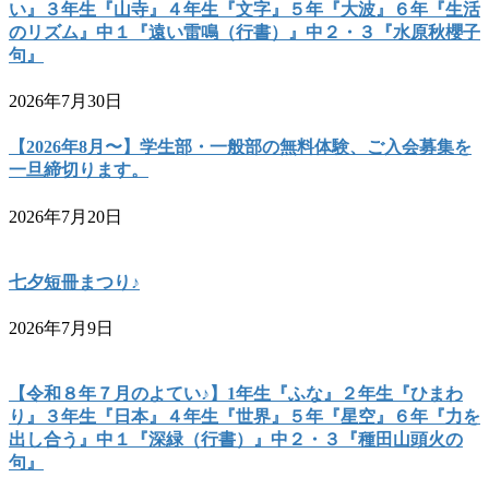
い』３年生『山寺』４年生『文字』５年『大波』６年『生活
のリズム』中１『遠い雷鳴（行書）』中２・３『水原秋櫻子
句』
2026年7月30日
【2026年8月〜】学生部・一般部の無料体験、ご入会募集を
一旦締切ります。
2026年7月20日
七夕短冊まつり♪
2026年7月9日
【令和８年７月のよてい♪】1年生『ふな』２年生『ひまわ
り』３年生『日本』４年生『世界』５年『星空』６年『力を
出し合う』中１『深緑（行書）』中２・３『種田山頭火の
句』