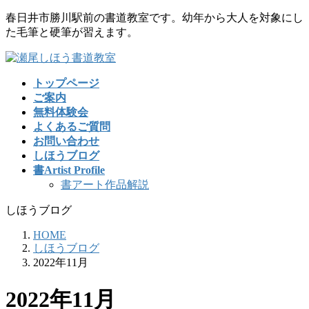
コ
ナ
春日井市勝川駅前の書道教室です。幼年から大人を対象にし
ン
ビ
た毛筆と硬筆が習えます。
テ
ゲ
ン
ー
ツ
シ
トップページ
に
ョ
ご案内
移
ン
無料体験会
動
に
よくあるご質問
移
お問い合わせ
動
しほうブログ
書Artist Profile
書アート作品解説
しほうブログ
HOME
しほうブログ
2022年11月
2022年11月