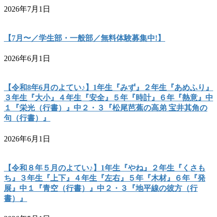
2026年7月1日
【7月〜／学生部・一般部／無料体験募集中!】
2026年6月1日
【令和8年6月のよてい♪】1年生『みず』２年生『あめふり』
３年生『大小』４年生『安全』５年『時計』６年『熱意』中
１『栄光（行書）』中２・３『松尾芭蕉の高弟 宝井其角の
句（行書）』
2026年6月1日
【令和８年５月のよてい♪】1年生『やね』２年生『くさも
ち』３年生『上下』４年生『左右』５年『木材』６年『発
展』中１『青空（行書）』中２・３『地平線の彼方（行
書）』