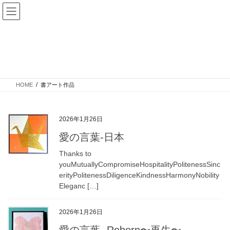
コ
ナ
ン
ビ
テ
ゲ
ン
ー
ツ
シ
書アート作品
に
ョ
移
ン
動
に
HOME
書アート作品
移
動
2026年1月26日
愛の言葉-日本
Thanks to
youMutuallyCompromiseHospitalityPolitenessSinc
erityPolitenessDiligenceKindnessHarmonyNobility
Eleganc […]
2026年1月26日