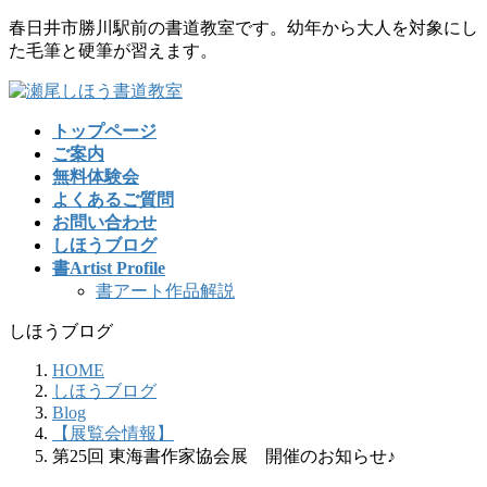
コ
ナ
春日井市勝川駅前の書道教室です。幼年から大人を対象にし
ン
ビ
た毛筆と硬筆が習えます。
テ
ゲ
ン
ー
ツ
シ
トップページ
に
ョ
ご案内
移
ン
無料体験会
動
に
よくあるご質問
移
お問い合わせ
動
しほうブログ
書Artist Profile
書アート作品解説
しほうブログ
HOME
しほうブログ
Blog
【展覧会情報】
第25回 東海書作家協会展 開催のお知らせ♪