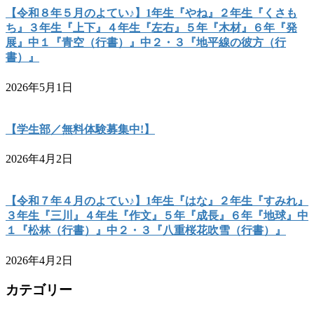
【令和８年５月のよてい♪】1年生『やね』２年生『くさも
ち』３年生『上下』４年生『左右』５年『木材』６年『発
展』中１『青空（行書）』中２・３『地平線の彼方（行
書）』
2026年5月1日
【学生部／無料体験募集中!】
2026年4月2日
【令和７年４月のよてい♪】1年生『はな』２年生『すみれ』
３年生『三川』４年生『作文』５年『成長』６年『地球』中
１『松林（行書）』中２・３『八重桜花吹雪（行書）』
2026年4月2日
カテゴリー