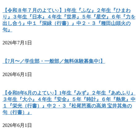
【令和８年７月のよてい♪】1年生『ふな』２年生『ひまわ
り』３年生『日本』４年生『世界』５年『星空』６年『力を
出し合う』中１『深緑（行書）』中２・３『種田山頭火の
句』
2026年7月1日
【7月〜／学生部・一般部／無料体験募集中!】
2026年6月1日
【令和8年6月のよてい♪】1年生『みず』２年生『あめふり』
３年生『大小』４年生『安全』５年『時計』６年『熱意』中
１『栄光（行書）』中２・３『松尾芭蕉の高弟 宝井其角の
句（行書）』
2026年6月1日