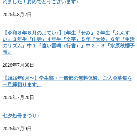
れました！おめでとうございます♪
2026年8月2日
【令和８年８月のよてい♪】1年生『せみ』２年生『ふんす
い』３年生『山寺』４年生『文字』５年『大波』６年『生活
のリズム』中１『遠い雷鳴（行書）』中２・３『水原秋櫻子
句』
2026年7月30日
【2026年8月〜】学生部・一般部の無料体験、ご入会募集を
一旦締切ります。
2026年7月20日
七夕短冊まつり♪
2026年7月9日