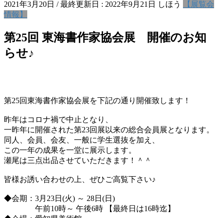
2021年3月20日
/ 最終更新日 :
2022年9月21日
しほう
【展覧会
情報】
第25回 東海書作家協会展 開催のお知
らせ♪
第25回東海書作家協会展を下記の通り開催致します！
昨年はコロナ禍で中止となり、
一昨年に開催された第23回展以来の総合会員展となります。
同人、会員、会友、一般に学生選抜を加え、
この一年の成果を一堂に展示します。
瀬尾は三点出品させていただきます！＾＾
皆様お誘い合わせの上、ぜひご高覧下さい♪
◆会期：3月23日(火) ～ 28日(日)
午前10時～ 午後6時 【最終日は16時迄】