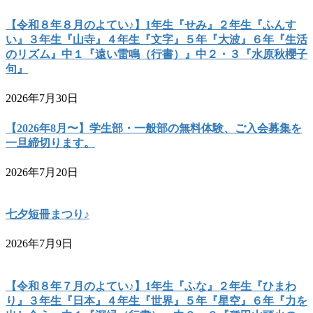
【令和８年８月のよてい♪】1年生『せみ』２年生『ふんす
い』３年生『山寺』４年生『文字』５年『大波』６年『生活
のリズム』中１『遠い雷鳴（行書）』中２・３『水原秋櫻子
句』
2026年7月30日
【2026年8月〜】学生部・一般部の無料体験、ご入会募集を
一旦締切ります。
2026年7月20日
七夕短冊まつり♪
2026年7月9日
【令和８年７月のよてい♪】1年生『ふな』２年生『ひまわ
り』３年生『日本』４年生『世界』５年『星空』６年『力を