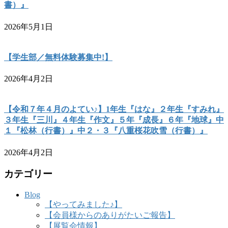
書）』
2026年5月1日
【学生部／無料体験募集中!】
2026年4月2日
【令和７年４月のよてい♪】1年生『はな』２年生『すみれ』
３年生『三川』４年生『作文』５年『成長』６年『地球』中
１『松林（行書）』中２・３『八重桜花吹雪（行書）』
2026年4月2日
カテゴリー
Blog
【やってみました♪】
【会員様からのありがたいご報告】
【展覧会情報】