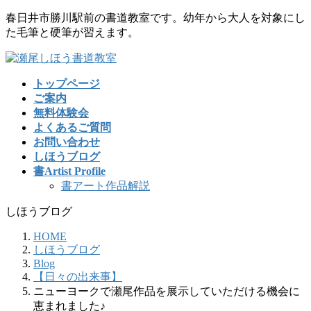
コ
ナ
春日井市勝川駅前の書道教室です。幼年から大人を対象にし
ン
ビ
た毛筆と硬筆が習えます。
テ
ゲ
ン
ー
ツ
シ
トップページ
に
ョ
ご案内
移
ン
無料体験会
動
に
よくあるご質問
移
お問い合わせ
動
しほうブログ
書Artist Profile
書アート作品解説
しほうブログ
HOME
しほうブログ
Blog
【日々の出来事】
ニューヨークで瀬尾作品を展示していただける機会に
恵まれました♪