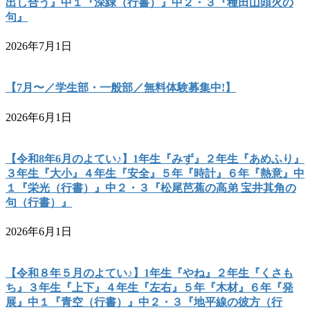
出し合う』中１『深緑（行書）』中２・３『種田山頭火の
句』
2026年7月1日
【7月〜／学生部・一般部／無料体験募集中!】
2026年6月1日
【令和8年6月のよてい♪】1年生『みず』２年生『あめふり』
３年生『大小』４年生『安全』５年『時計』６年『熱意』中
１『栄光（行書）』中２・３『松尾芭蕉の高弟 宝井其角の
句（行書）』
2026年6月1日
【令和８年５月のよてい♪】1年生『やね』２年生『くさも
ち』３年生『上下』４年生『左右』５年『木材』６年『発
展』中１『青空（行書）』中２・３『地平線の彼方（行