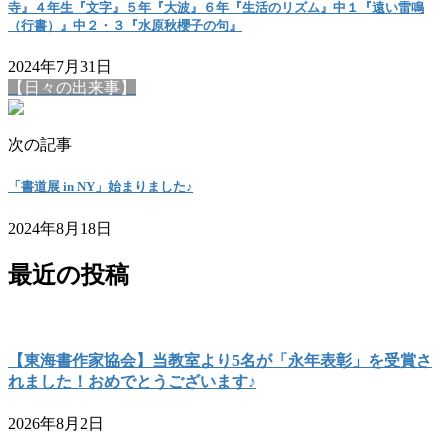
寺』４年生『文字』５年『大波』６年『生活のリズム』中１『遠い雷鳴
（行書）』中２・３『水原秋櫻子の句』
2024年7月31日
【日々の出来事】
次の記事
「書道展 in NY」始まりました♪
2024年8月18日
最近の投稿
【東海書作家協会】当教室より5名が「永年表彰」を受賞さ
れました！おめでとうございます♪
2026年8月2日